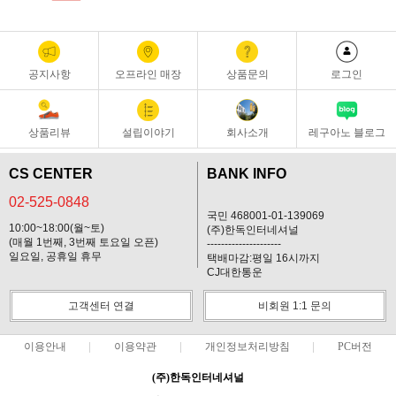
공지사항
오프라인 매장
상품문의
로그인
상품리뷰
설립이야기
회사소개
레구아노 블로그
CS CENTER
BANK INFO
02-525-0848
국민 468001-01-139069
10:00~18:00(월~토)
(주)한독인터네셔널
(매월 1번째, 3번째 토요일 오픈)
---------------------
일요일, 공휴일 휴무
택배마감:평일 16시까지
CJ대한통운
고객센터 연결
비회원 1:1 문의
이용안내
이용약관
개인정보처리방침
PC버전
(주)한독인터네셔널