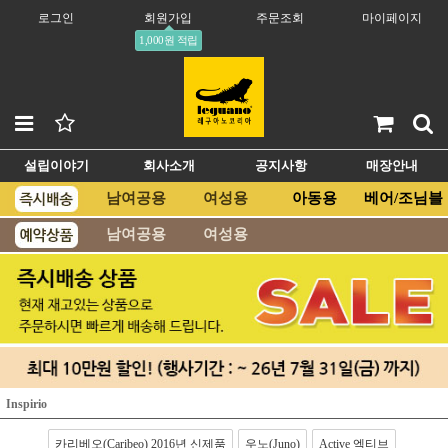
로그인
회원가입
주문조회
마이페이지
1,000원 적립
설립이야기
회사소개
공지사항
매장안내
남여공용
여성용
아동용
베어/조님블
남여공용
여성용
Inspirio
카리베오(Caribeo) 2016년 신제품
우노(Juno)
Active 엑티브