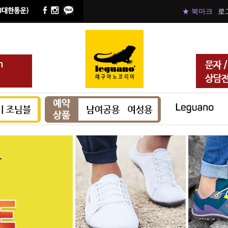
★ 북마크
로