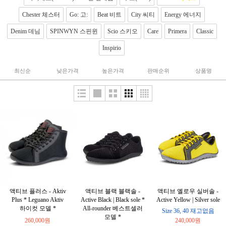
Chester 체스터
Go: 고:
Beat 비트
City 씨티
Energy 에너지
Denim 데님
SPINWYN 스핀윈
Scio 스키오
Care
Primera
Classic
Inspirio
최신순
낮은가격
높은가격
판매순위
상품명
액티브 플러스 - Aktiv
액티브 블랙 블랙솔 -
액티브 옐로우 실버솔 -
Plus * Leguano Aktiv
Active Black | Black sole *
Active Yellow | Silver sole
하이컷 모델 *
All-rounder 베스트셀러
Size 36, 40 재고없음
모델 *
260,000원
240,000원