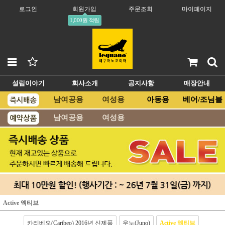
로그인
회원가입
주문조회
마이페이지
1,000원 적립
설립이야기
회사소개
공지사항
매장안내
남여공용
여성용
아동용
베어/조님블
남여공용
여성용
Active 엑티브
카리베오(Caribeo) 2016년 신제품
우노(Juno)
Active 엑티브