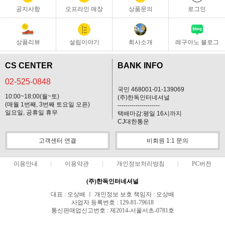
공지사항
오프라인 매장
상품문의
로그인
상품리뷰
설립이야기
회사소개
레구아노 블로그
CS CENTER
BANK INFO
02-525-0848
국민 468001-01-139069
10:00~18:00(월~토)
(주)한독인터네셔널
(매월 1번째, 3번째 토요일 오픈)
---------------------
일요일, 공휴일 휴무
택배마감:평일 16시까지
CJ대한통운
고객센터 연결
비회원 1:1 문의
이용안내
이용약관
개인정보처리방침
PC버전
(주)한독인터네셔널
대표 : 오상배 ㅣ 개인정보 보호 책임자 : 오상배
사업자 등록번호 : 129-81-79618
통신판매업신고번호 : 제2014-서울서초-0781호
전화 : 02-525-0848