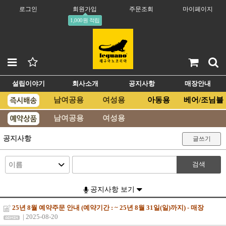
로그인
회원가입
주문조회
마이페이지
1,000원 적립
설립이야기
회사소개
공지사항
매장안내
남여공용
여성용
아동용
베어/조님블
남여공용
여성용
공지사항
글쓰기
검색
공지사항 보기
25년 8월 예약주문 안내 (예약기간 : ~ 25년 8월 31일(일)까지) - 매장
| 2025-08-20