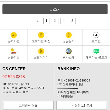
글쓰기
1
2
3
4
5
공지사항
오프라인 매장
상품문의
로그인
상품리뷰
설립이야기
회사소개
레구아노 블로그
CS CENTER
BANK INFO
02-525-0848
국민 468001-01-139069
10:00~18:00(월~토)
(주)한독인터네셔널
(매월 1번째, 3번째 토요일 오픈)
---------------------
일요일, 공휴일 휴무
택배마감:평일 16시까지
CJ대한통운
고객센터 연결
비회원 1:1 문의