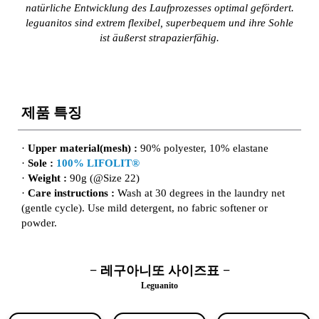
natürliche Entwicklung des Laufprozesses optimal gefördert.
leguanitos sind extrem flexibel, superbequem und ihre Sohle
ist äußerst strapazierfähig.
제품 특징
·
Upper material(mesh) :
90% polyester, 10% elastane
·
Sole :
100% LIFOLIT®
·
Weight :
90g (@Size 22)
·
Care instructions :
Wash at 30 degrees in the laundry net
(gentle cycle). Use mild detergent, no fabric softener or
powder.
− 레구아니또 사이즈표 −
Leguanito