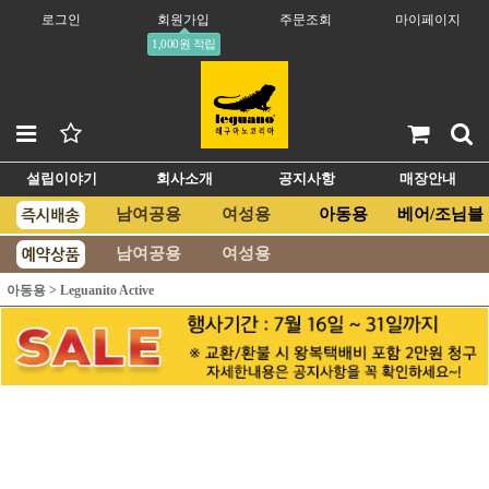
로그인
회원가입
주문조회
마이페이지
1,000원 적립
설립이야기
회사소개
공지사항
매장안내
남여공용
여성용
아동용
베어/조님블
남여공용
여성용
아동용
>
Leguanito Active