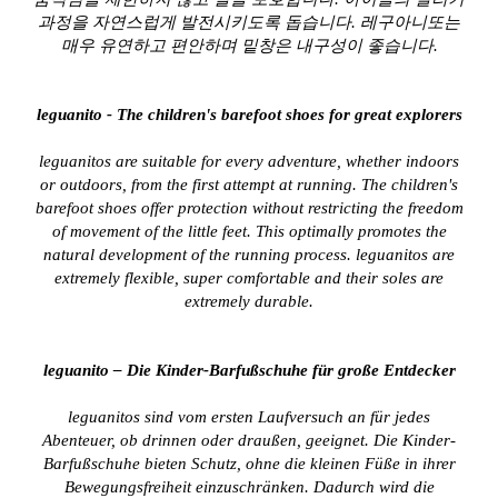
과정을 자연스럽게 발전시키도록 돕습니다. 레구아니또는
매우 유연하고 편안하며 밑창은 내구성이 좋습니다.
leguanito - The children's barefoot shoes for great explorers
leguanitos are suitable for every adventure, whether indoors
or outdoors, from the first attempt at running. The children's
barefoot shoes offer protection without restricting the freedom
of movement of the little feet. This optimally promotes the
natural development of the running process. leguanitos are
extremely flexible, super comfortable and their soles are
extremely durable.
leguanito – Die Kinder-Barfußschuhe für große Entdecker
leguanitos sind vom ersten Laufversuch an für jedes
Abenteuer, ob drinnen oder draußen, geeignet. Die Kinder-
Barfußschuhe bieten Schutz, ohne die kleinen Füße in ihrer
Bewegungsfreiheit einzuschränken. Dadurch wird die