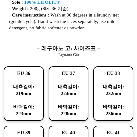
·
Sole :
100% LIFOLIT®
·
Weight :
200g (Size 36 기준)
·
Care instructions :
Wash at 30 degrees in a laundry net
(gentle cycle). Hand wash the laces separately, use mild
detergent, no fabric softener or powder.
− 레구아노 고: 사이즈표 −
Leguano Go:
EU 36
EU 37
EU 38
내측길이:
내측길이:
내측길이:
219mm
224mm
232mm
바닥길이:
바닥길이:
바닥길이:
223mm
228mm
236mm
EU 39
EU 40
EU 41