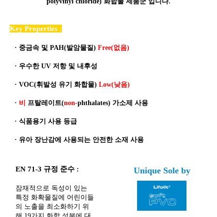
polyvinyl chloride) 화합물 제품군 입니다.
Key Properties :
·
중금속 및 PAH(발암물질)
Free(없음)
·
우수한 UV 저항 및 내후성
·
VOC(휘발성 유기 화합물)
Low(낮음)
·
비
프탈레이트(
non-
phthalates) 가소제 사용
·
식품용기 사용 등급
·
유아 장난감에 사용되는 안전한 소재 사용
EN 71-3 규정 준수 :
Unique Sole by
잠재적으로 독성이 있는
특정 화확물질에 어린이들
의 노출을 최소화하기 위
해 19가지 화학 성분에 대