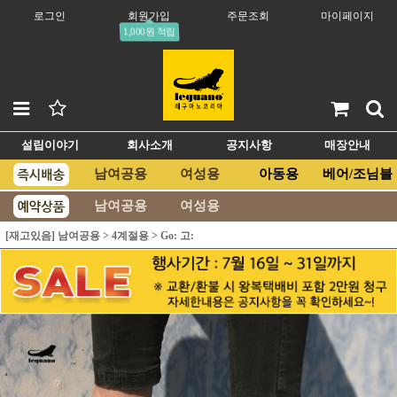
로그인
회원가입
주문조회
마이페이지
1,000원 적립
설립이야기
회사소개
공지사항
매장안내
남여공용
여성용
아동용
베어/조님블
남여공용
여성용
[재고있음] 남여공용
>
4계절용
>
Go: 고: