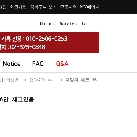
그인
회원가입
장바구니 보기
주문내역
MY페이지
음] 여성용
>
정장&Casual
>
아말피 네로 36
만 재고있음
36만 재고있음
Amalfi Nero