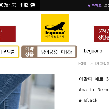
★ 북마크
로
HOME
>
[재고있
아말피 네로 
Amalfi Nero
●
Black