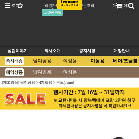
로그인
회원가입
주문조회
마이페이지
1,000원 적립
설립이야기
회사소개
공지사항
매장안내
남여공용
여성용
아동용
베어/조님블
남여공용
여성용
[재고있음] 남여공용
>
4계절용
>
우노(Juno)