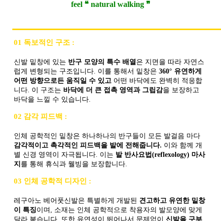
feel ❝ natural walking ❞
01 독보적인 구조 :
신발 밑창에 있는
반구 모양의 특수 배열
은 지면을 따라 자연스
럽게 변형되는 구조입니다. 이를 통해서 밑창은
360° 유연하게
어떤 방향으로든 움직일 수 있고
어떤 바닥에도 완벽히 적응합
니다. 이 구조는
바닥에 더 큰 접촉 영역과 그립감
을 보장하고
바닥을 느낄 수 있습니다.
02 감각 피드백 :
인체 공학적인 밑창은 하나하나의 반구들이 모든 발걸음 마다
감각적이고 촉각적인 피드백을 발에 전해줍니다.
이와 함께 개
별 신경 영역이 자극됩니다. 이는
발 반사요법(reflexology) 마사
지
를 통해 휴식과 웰빙을 보장합니다.
03 인체 공학적 디자인 :
레구아노 베어풋신발은 특별하게 개발된
견고하고 유연한 밑창
이 특징
이며, 소재는 인체 공학적으로 착용자의 발모양에 맞게
달라 붙습니다. 또한 유연성이 뛰어나서 문제없이
신발을 구부