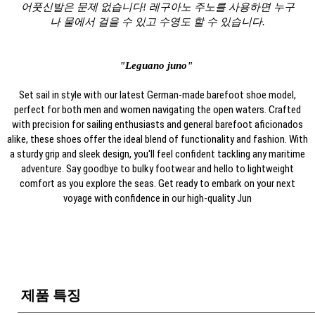
어풋신발은 문제 없습니다! 레구아노 주노를 사용하면 누구
나 물에서 걸을 수 있고 수영도 할 수 있습니다.
"Leguano juno"
Set sail in style with our latest German-made barefoot shoe model,
perfect for both men and women navigating the open waters. Crafted
with precision for sailing enthusiasts and general barefoot aficionados
alike, these shoes offer the ideal blend of functionality and fashion. With
a sturdy grip and sleek design, you'll feel confident tackling any maritime
adventure. Say goodbye to bulky footwear and hello to lightweight
comfort as you explore the seas. Get ready to embark on your next
voyage with confidence in our high-quality Jun
제품 특징