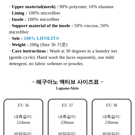
·
Upper material(mesh) :
90% polyester, 10% elastane
·
Lining :
100% microfiber
·
Insole :
100% microfiber
·
Support material of the insole :
50% viscose, 50%
microfiber
·
Sole :
100% LIFOLIT®
·
Weight :
200g (Size 36 기준)
·
Care instructions :
Wash at 30 degrees in a laundry net
(gentle cycle). Hand wash the laces separately, use mild
detergent, no fabric softener or powder.
− 레구아노 액티브 사이즈표 −
Leguano Aktiv
EU 36
EU 37
EU 38
내측길이:
내측길이:
내측길이:
224mm
230mm
236mm
바닥길이:
바닥길이:
바닥길이: