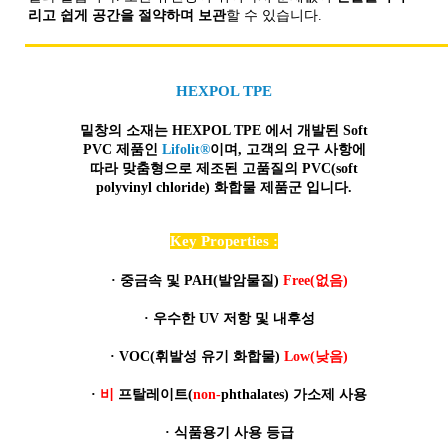
리고 쉽게 공간을 절약하며 보관
할 수 있습니다.
HEXPOL TPE
밑창의 소재는 HEXPOL TPE 에서 개발된 Soft
PVC 제품인
Lifolit®
이며, 고객의 요구 사항에
따라 맞춤형으로 제조된
고품질
의 PVC(soft
polyvinyl chloride) 화합물 제품군 입니다.
Key Properties :
·
중금속 및 PAH(발암물질)
Free(없음)
·
우수한 UV 저항 및 내후성
·
VOC(휘발성 유기 화합물)
Low(낮음)
·
비
프탈레이트(
non-
phthalates) 가소제 사용
·
식품용기 사용 등급