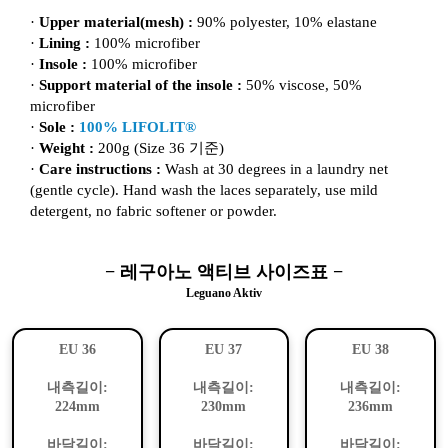
·
Upper material(mesh) :
90% polyester, 10% elastane
·
Lining :
100% microfiber
·
Insole :
100% microfiber
·
Support material of the insole :
50% viscose, 50%
microfiber
·
Sole :
100% LIFOLIT®
·
Weight :
200g (Size 36 기준)
·
Care instructions :
Wash at 30 degrees in a laundry net
(gentle cycle). Hand wash the laces separately, use mild
detergent, no fabric softener or powder.
− 레구아노 액티브 사이즈표 −
Leguano Aktiv
EU 36
EU 37
EU 38
내측길이:
내측길이:
내측길이:
224mm
230mm
236mm
바닥길이:
바닥길이:
바닥길이: