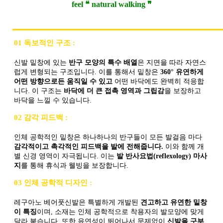
feel ❝ natural walking ❞
01 독보적인 구조 :
신발 밑창에 있는
반구 모양의 특수 배열
은 지면을 따라 자연스
럽게 변형되는 구조입니다. 이를 통해서 밑창은
360° 유연하게
어떤 방향으로든 움직일 수 있고
어떤 바닥에도 완벽히 적응합
니다. 이 구조는
바닥에 더 큰 접촉 영역과 그립감
을 보장하고
바닥을 느낄 수 있습니다.
02 감각 피드백 :
인체 공학적인 밑창은 하나하나의 반구들이 모든 발걸음 마다
감각적이고 촉각적인 피드백을 발에 전해줍니다.
이와 함께 개
별 신경 영역이 자극됩니다. 이는
발 반사요법(reflexology) 마사
지
를 통해 휴식과 웰빙을 보장합니다.
03 인체 공학적 디자인 :
레구아노 베어풋신발은 특별하게 개발된
견고하고 유연한 밑창
이 특징
이며, 소재는 인체 공학적으로 착용자의 발모양에 맞게
달라 붙습니다. 또한 유연성이 뛰어나서 문제없이
신발을 구부