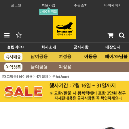
로그인
회원가입
주문조회
마이페이지
1,000원 적립
설립이야기
회사소개
공지사항
매장안내
남여공용
여성용
아동용
베어/조님블
남여공용
여성용
[재고있음] 남여공용
>
4계절용
>
우노(Juno)