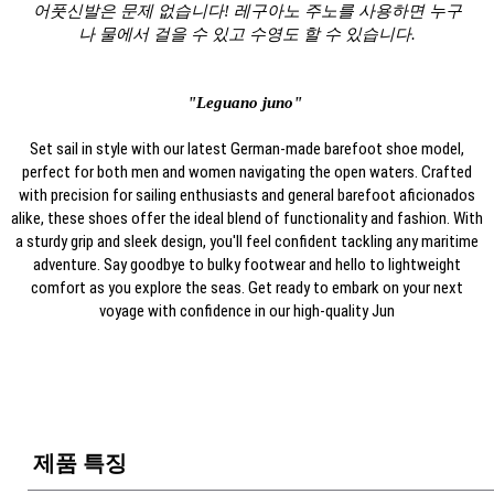
어풋신발은 문제 없습니다! 레구아노 주노를 사용하면 누구
나 물에서 걸을 수 있고 수영도 할 수 있습니다.
"Leguano juno"
Set sail in style with our latest German-made barefoot shoe model,
perfect for both men and women navigating the open waters. Crafted
with precision for sailing enthusiasts and general barefoot aficionados
alike, these shoes offer the ideal blend of functionality and fashion. With
a sturdy grip and sleek design, you'll feel confident tackling any maritime
adventure. Say goodbye to bulky footwear and hello to lightweight
comfort as you explore the seas. Get ready to embark on your next
voyage with confidence in our high-quality Jun
제품 특징