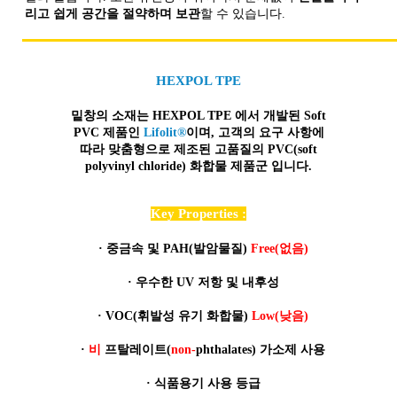
리고 쉽게 공간을 절약하며 보관
할 수 있습니다.
HEXPOL TPE
밑창의 소재는 HEXPOL TPE 에서 개발된 Soft
PVC 제품인
Lifolit®
이며, 고객의 요구 사항에
따라 맞춤형으로 제조된
고품질
의 PVC(soft
polyvinyl chloride) 화합물 제품군 입니다.
Key Properties :
·
중금속 및 PAH(발암물질)
Free(없음)
·
우수한 UV 저항 및 내후성
·
VOC(휘발성 유기 화합물)
Low(낮음)
·
비
프탈레이트(
non-
phthalates) 가소제 사용
·
식품용기 사용 등급