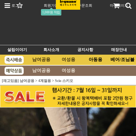
로그인
회원가입
주문조회
마이페이지
1,000원 적립
설립이야기
회사소개
공지사항
매장안내
남여공용
여성용
아동용
베어/조님블
남여공용
여성용
[재고있음] 남여공용
>
4계절용
>
Scio 스키오