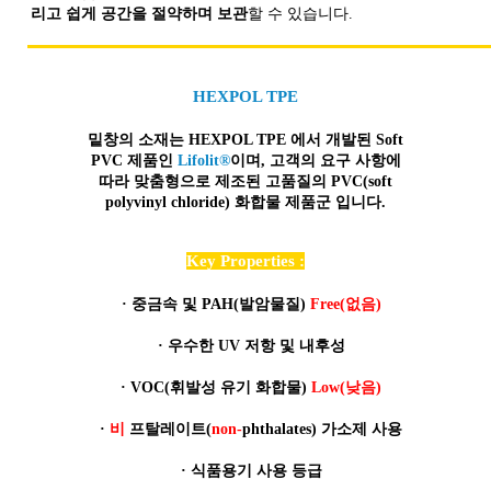
리고 쉽게 공간을 절약하며 보관
할 수 있습니다.
HEXPOL TPE
밑창의 소재는 HEXPOL TPE 에서 개발된 Soft
PVC 제품인
Lifolit®
이며, 고객의 요구 사항에
따라 맞춤형으로 제조된
고품질
의 PVC(soft
polyvinyl chloride) 화합물 제품군 입니다.
Key Properties :
·
중금속 및 PAH(발암물질)
Free(없음)
·
우수한 UV 저항 및 내후성
·
VOC(휘발성 유기 화합물)
Low(낮음)
·
비
프탈레이트(
non-
phthalates) 가소제 사용
·
식품용기 사용 등급