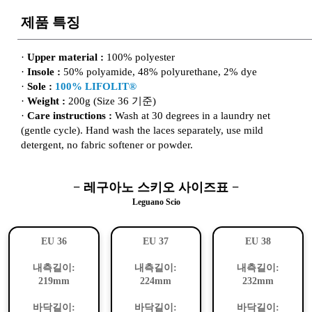
제품 특징
·
Upper material :
100% polyester
·
Insole :
50% polyamide, 48% polyurethane, 2% dye
·
Sole :
100% LIFOLIT®
·
Weight :
200g (Size 36 기준)
·
Care instructions :
Wash at 30 degrees in a laundry net
(gentle cycle). Hand wash the laces separately, use mild
detergent, no fabric softener or powder.
− 레구아노 스키오 사이즈표 −
Leguano Scio
EU 36
EU 37
EU 38
내측길이:
내측길이:
내측길이:
219mm
224mm
232mm
바닥길이:
바닥길이:
바닥길이: