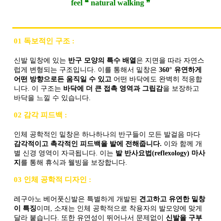
feel ❝ natural walking ❞
01 독보적인 구조 :
신발 밑창에 있는
반구 모양의 특수 배열
은 지면을 따라 자연스
럽게 변형되는 구조입니다. 이를 통해서 밑창은
360° 유연하게
어떤 방향으로든 움직일 수 있고
어떤 바닥에도 완벽히 적응합
니다. 이 구조는
바닥에 더 큰 접촉 영역과 그립감
을 보장하고
바닥을 느낄 수 있습니다.
02 감각 피드백 :
인체 공학적인 밑창은 하나하나의 반구들이 모든 발걸음 마다
감각적이고 촉각적인 피드백을 발에 전해줍니다.
이와 함께 개
별 신경 영역이 자극됩니다. 이는
발 반사요법(reflexology) 마사
지
를 통해 휴식과 웰빙을 보장합니다.
03 인체 공학적 디자인 :
레구아노 베어풋신발은 특별하게 개발된
견고하고 유연한 밑창
이 특징
이며, 소재는 인체 공학적으로 착용자의 발모양에 맞게
달라 붙습니다. 또한 유연성이 뛰어나서 문제없이
신발을 구부