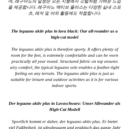
며, 레구아노의 밑창은 모든 지형에서 깃털처럼 가벼운 느낌
을 제공합니다. 레구아노 액티브 플러스는 다양한 실내 스포
츠, 레저 및 야외 활동에도 적합합니다.
The leguano aktiv plus in lava black: Our all-rounder as a
high-cut model
The leguano aktiv plus is therefore sporty. It offers plenty of
room for the feet, is extremely comfortable and can be worn
practically all year round. Structured fabric on top ensures
airy comfort, the typical leguano sole enables a feather-light
feeling on any terrain. The leguano aktiv plus is just as
suitable for leisure and outdoor activities as it is for various
indoor sports.
Der leguano aktiv plus in Lavaschwarz: Unser Allrounder als
High-Cut Modell
Sportlich kommt er daher, der leguano aktiv plus. Er bietet
viel Fußfreiheit, ist ultrabequem und praktisch das ganze Jahr