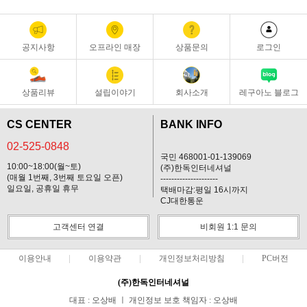
공지사항
오프라인 매장
상품문의
로그인
상품리뷰
설립이야기
회사소개
레구아노 블로그
CS CENTER
BANK INFO
02-525-0848
국민 468001-01-139069
10:00~18:00(월~토)
(주)한독인터네셔널
(매월 1번째, 3번째 토요일 오픈)
---------------------
일요일, 공휴일 휴무
택배마감:평일 16시까지
CJ대한통운
고객센터 연결
비회원 1:1 문의
이용안내
이용약관
개인정보처리방침
PC버전
(주)한독인터네셔널
대표 : 오상배 ㅣ 개인정보 보호 책임자 : 오상배