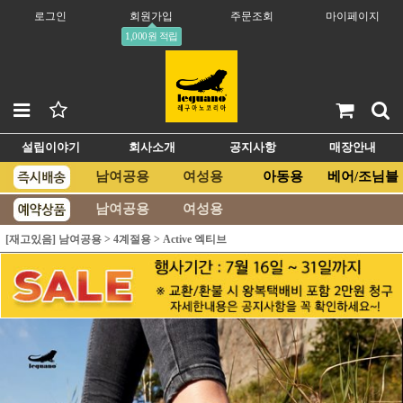
로그인
회원가입
주문조회
마이페이지
1,000원 적립
설립이야기
회사소개
공지사항
매장안내
남여공용
여성용
아동용
베어/조님블
남여공용
여성용
[재고있음] 남여공용
>
4계절용
>
Active 엑티브