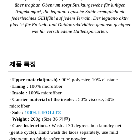
über tragbar. Obenrum sorgt Strukturgewebe für luftigen
Tragekomfort, die leguano-typische Sohle ermöglicht ein
federleichtes GEHfühl auf jedem Terrain. Der leguano aktiv
plus ist für Freizeit- und Outdooraktivitäten genauso geeignet
wie für verschiedene Hallensportarten.
제품 특징
·
Upper material(mesh) :
90% polyester, 10% elastane
·
Lining :
100% microfiber
·
Insole :
100% microfiber
·
Carrier material of the insole: :
50% viscose, 50%
microfiber
·
Sole :
100% LIFOLIT®
·
Weight :
200g (Size 36 기준)
·
Care instructions :
Wash at 30 degrees in a laundry net
(gentle cycle). Hand wash the laces separately, use mild
detergent, no fabric softener or powder.