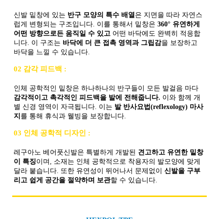
신발 밑창에 있는
반구 모양의 특수 배열
은 지면을 따라 자연스
럽게 변형되는 구조입니다. 이를 통해서 밑창은
360° 유연하게
어떤 방향으로든 움직일 수 있고
어떤 바닥에도 완벽히 적응합
니다. 이 구조는
바닥에 더 큰 접촉 영역과 그립감
을 보장하고
바닥을 느낄 수 있습니다.
02 감각 피드백 :
인체 공학적인 밑창은 하나하나의 반구들이 모든 발걸음 마다
감각적이고 촉각적인 피드백을 발에 전해줍니다.
이와 함께 개
별 신경 영역이 자극됩니다. 이는
발 반사요법(reflexology) 마사
지
를 통해 휴식과 웰빙을 보장합니다.
03 인체 공학적 디자인 :
레구아노 베어풋신발은 특별하게 개발된
견고하고 유연한 밑창
이 특징
이며, 소재는 인체 공학적으로 착용자의 발모양에 맞게
달라 붙습니다. 또한 유연성이 뛰어나서 문제없이
신발을 구부
리고 쉽게 공간을 절약하며 보관
할 수 있습니다.