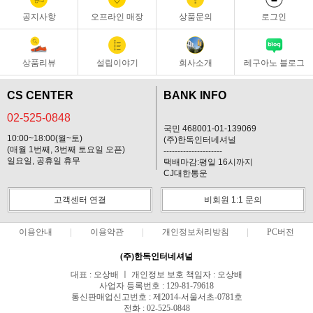
공지사항
오프라인 매장
상품문의
로그인
상품리뷰
설립이야기
회사소개
레구아노 블로그
CS CENTER
BANK INFO
02-525-0848
국민 468001-01-139069
10:00~18:00(월~토)
(주)한독인터네셔널
(매월 1번째, 3번째 토요일 오픈)
---------------------
일요일, 공휴일 휴무
택배마감:평일 16시까지
CJ대한통운
고객센터 연결
비회원 1:1 문의
이용안내
이용약관
개인정보처리방침
PC버전
(주)한독인터네셔널
대표 : 오상배 ㅣ 개인정보 보호 책임자 : 오상배
사업자 등록번호 : 129-81-79618
통신판매업신고번호 : 제2014-서울서초-0781호
전화 : 02-525-0848