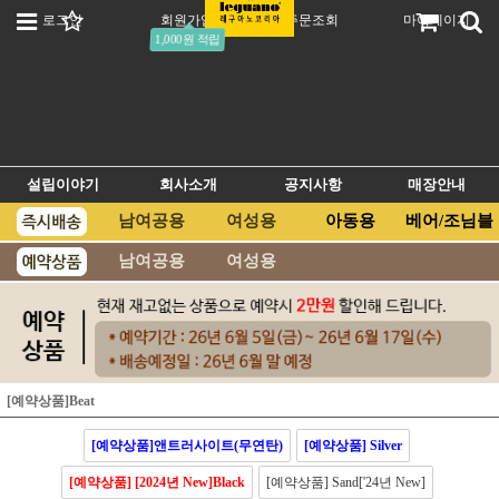
로그인
회원가입
주문조회
마이페이지
1,000원 적립
설립이야기
회사소개
공지사항
매장안내
남여공용
여성용
아동용
베어/조님블
남여공용
여성용
[예약상품]Beat
[예약상품]앤트러사이트(무연탄)
[예약상품] Silver
[예약상품] [2024년 New]Black
[예약상품] Sand['24년 New]