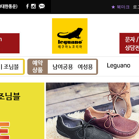
★ 북마크
로