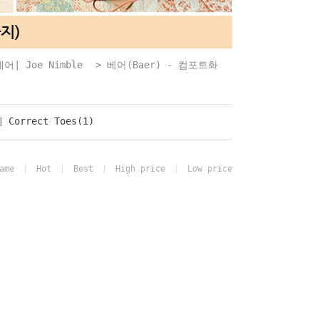
베어| Joe Nimble
>
베어(Baer) - 컴포트화
orrect Toes(1)
ame
Hot
Best
High price
Low price