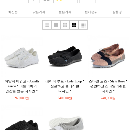
최신순
낮은가격
높은가격
판매순위
상품명
아말피 비앙코 - Amalfi
레이디 루프 - Lady Loop *
스타일 로즈 - Style Rose *
Bianco * 이탈리아의
심플하고 클래식한
편안하고 스타일리쉬한
영감을 받은 디자인 *
디자인 *
디자인 *
260,000원
240,000원
240,000원