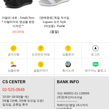
아말피 네로 - Amalfi Nero
[판매완료] 독일 직수입
* 이탈리아의 영감을 받은
Leguano 슈즈 Style
디자인 *
(여성용) - Pearl●
(품절)
260,000원
공지사항
오프라인 매장
상품문의
로그인
상품리뷰
설립이야기
회사소개
레구아노 블로그
CS CENTER
BANK INFO
02-525-0848
국민 468001-01-139069
10:00~18:00(월~토)
(주)한독인터네셔널
(매월 1번째, 3번째 토요일 오픈)
---------------------
일요일, 공휴일 휴무
택배마감:평일 16시까지