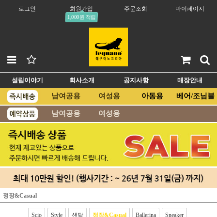
로그인
회원가입
주문조회
마이페이지
1,000원 적립
설립이야기
회사소개
공지사항
매장안내
남여공용
여성용
아동용
베어/조님블
남여공용
여성용
정장&Casual
Scio
Style
샌달
정장&Casual
Ballerina
Sneaker