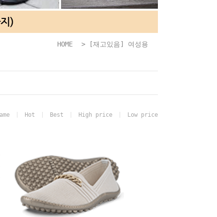
HOME
>
[재고있음] 여성용
ame
Hot
Best
High price
Low price