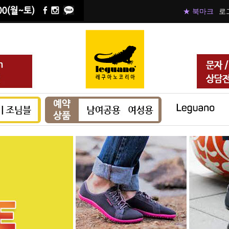
★ 북마크
로