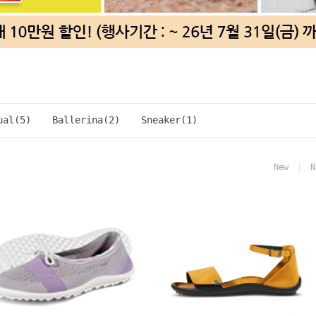
al(5)
Ballerina(2)
Sneaker(1)
New
N